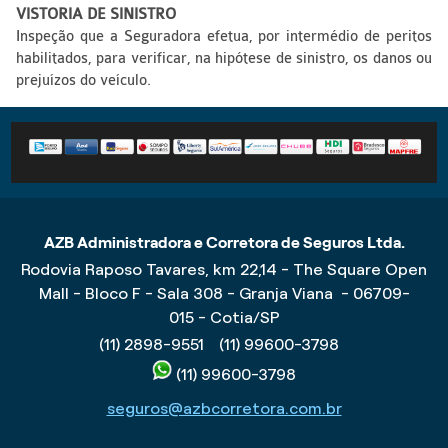
VISTORIA DE SINISTRO
Inspeção que a Seguradora efetua, por intermédio de peritos
habilitados, para verificar, na hipótese de sinistro, os danos ou
prejuízos do veículo.
AZB Administradora e Corretora de Seguros Ltda.
Rodovia Raposo Tavares, km 22,14 - The Square Open
Mall - Bloco F - Sala 308 - Granja Viana - 06709-
015 - Cotia/SP
(11) 2898-9551
(11) 99600-3798
(11) 99600-3798
seguros@azbcorretora.com.br